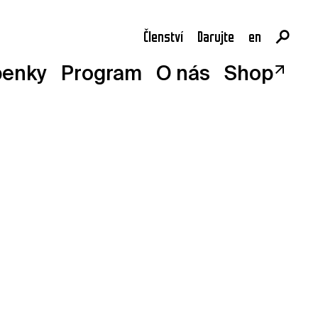
Členství
Darujte
en
cs
penky
Program
O nás
Shop