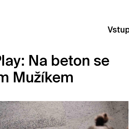
Vstu
ay: Na beton se
m Mužíkem