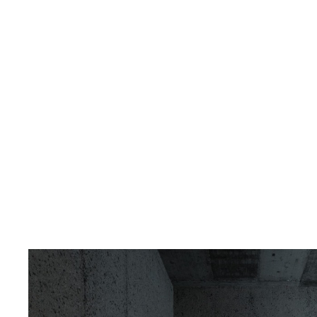
Rezervovat vstupenku