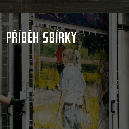
Kontakt
Novinky
Pro média
PŘÍBĚH SBÍRKY
Pronájem prostor
Volné pozice