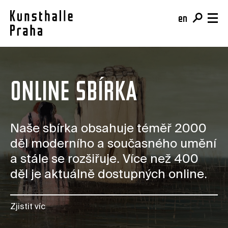
en
cs
Vstupenky
ONLINE SBÍRKA
Naplánujte si návštěvu
Program
Kupte si vstupenku
Výstavy
O nás
Café
Naše sbírka obsahuje téměř 2000
Akce
Tým a mise
děl moderního a současného umění
Shop
Kurzy
Budova
a stále se rozšiřuje. Více než 400
Pro školy
Online sbírka
děl je aktuálně dostupných online.
Pro firmy
Kunsthalle Digital
Členství
Publikace
Zjistit víc
Darujte
Rezidence & Open Calls