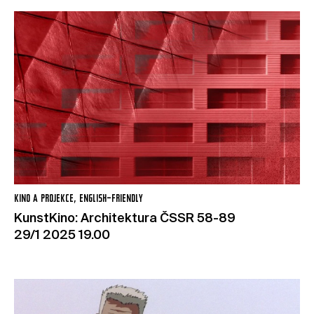
KINO A PROJEKCE, ENGLISH-FRIENDLY
KunstKino: Architektura ČSSR 58-89
29/1 2025 19.00