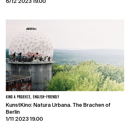
6/12 2023 19.00
KINO A PROJEKCE, ENGLISH-FRIENDLY
KunstKino: Natura Urbana. The Brachen of
Berlin
1/11 2023 19.00