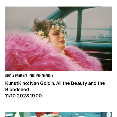
KINO A PROJEKCE, ENGLISH-FRIENDLY
KunstKino: Nan Goldin. All the Beauty and the
Bloodshed
11/10 2023 19.00