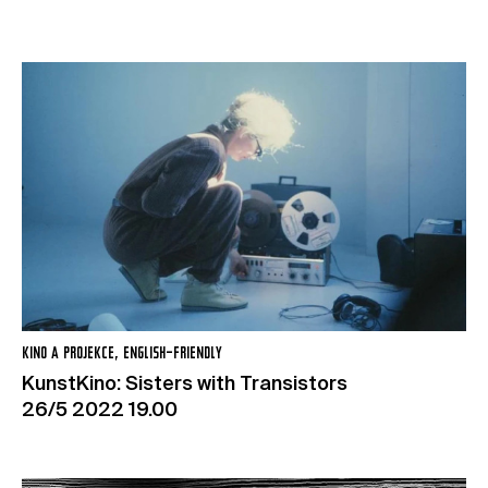
KINO A PROJEKCE, ENGLISH-FRIENDLY
KunstKino: Sisters with Transistors
26/5 2022 19.00