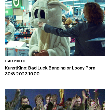
KINO A PROJEKCE
KunstKino: Bad Luck Banging or Loony Porn
30/8 2023 19.00