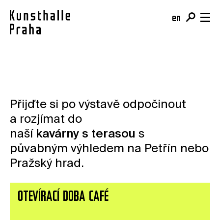
en
cs
Vstupenky
Naplánujte si návštěvu
Program
Přijďte si po výstavě odpočinout
Kupte si vstupenku
Výstavy
O nás
a rozjímat do
Café
Akce
naší
kavárny s terasou
s
Tým a mise
Shop
Kurzy
půvabným výhledem na Petřín nebo
Budova
Pro školy
Pražský hrad.
Online sbírka
Pro firmy
Kunsthalle Digital
Členství
Publikace
OTEVÍRACÍ DOBA CAFÉ
Darujte
Rezidence & Open Calls