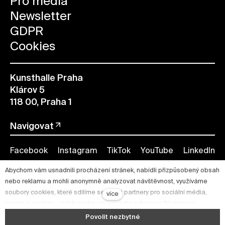
Pro média
Newsletter
GDPR
Cookies
Kunsthalle Praha
Klárov 5
118 00, Praha 1
Navigovat
Facebook
Instagram
TikTok
YouTube
LinkedIn
Abychom vám usnadnili procházení stránek, nabídli přizpůsobený obsah
nebo reklamu a mohli anonymně analyzovat návštěvnost, využíváme
soubory cookies, které sdílíme se svými partnery pro sociální média,
více
inzerci a analýzu. Jejich nastavení upravíte odkazem "Nastavení
cookies" a kdykoliv jej můžete změnit v patičce webu. Podrobnější
Povolit nezbytné