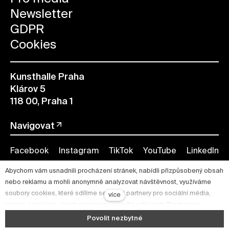
Newsletter
GDPR
Cookies
Kunsthalle Praha
Klárov 5
118 00, Praha 1
Navigovat
Facebook
Instagram
TikTok
YouTube
LinkedIn
Abychom vám usnadnili procházení stránek, nabídli přizpůsobený obsah
nebo reklamu a mohli anonymně analyzovat návštěvnost, využíváme
soubory cookies, které sdílíme se svými partnery pro sociální média,
více
inzerci a analýzu. Jejich nastavení upravíte odkazem "Nastavení
cookies" a kdykoliv jej můžete změnit v patičce webu. Podrobnější
Povolit nezbytné
informace najdete v našich Zásadách ochrany osobních údajů a