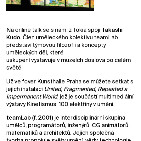
Kontakt
Novinky
Pro média
Na online talk se s námi z Tokia spojí
Takashi
Kudo
. Člen uměleckého kolektivu teamLab
Pronájem prostor
představí týmovou filozofii a koncepty
Volné pozice
uměleckých děl, které
uskupení vystavuje v muzeích doslova po celém
světě.
Už ve foyer Kunsthalle Praha se můžete setkat s
jejich instalaci
United, Fragmented, Repeated a
Impermanent World
, jež je součástí multimediální
výstavy Kinetismus: 100 elektřiny v umění.
teamLab (f. 2001)
je interdisciplinární skupina
umělců, programátorů, inženýrů, CG animátorů,
matematiků a architektů. Jejich společná
tvorba propojuje světy umění, vědy, technologie