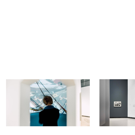
Rezervovat vstupenku
Rezervovat zdarma (člen*ka)
Staňte se členkou nebo členem