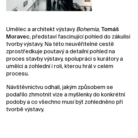
Kontakt
Novinky
Pro média
Umělec a architekt výstavy
Bohemia
,
Tomáš
Moravec
, představí fascinující pohled do zákulisí
Pronájem prostor
tvorby výstavy. Na této neuvěřitelné cestě
Volné pozice
zprostředkuje poutavý a detailní pohled na
proces stavby výstavy, spolupráci s kurátory a
umělci a zohlední i roli, kterou hrál v celém
procesu.
Návštěvnictvu odhalí, jakým způsobem se
podařilo zhmotnit vize a myšlenky do konkrétní
podoby a co všechno musí být zohledněno při
tvorbě výstavy.