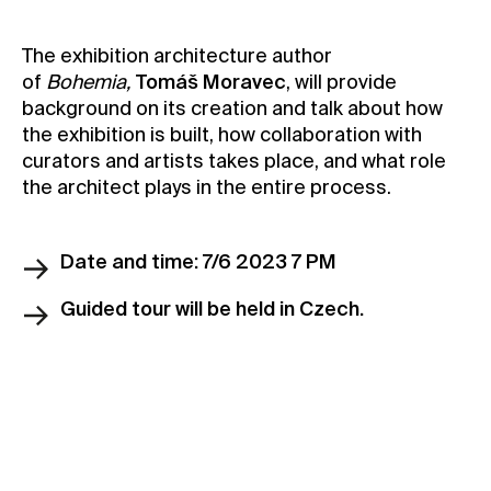
Contact
The exhibition architecture author
News
of
Bohemia,
Tomáš Moravec
, will provide
Press
background on its creation and talk about how
the exhibition is built, how collaboration with
Rentals
curators and artists takes place, and what role
Vacancies
the architect plays in the entire process.
Date and time: 7/6 2023 7 PM
Guided tour will be held in Czech.
Book your ticket
Book free ticket (Members)