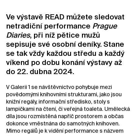
Kontakt
Ve výstavě READ můžete sledovat
Novinky
netradiční performance
Prague
Pro média
Diaries
, při níž pětice mužů
Pronájem prostor
sepisuje své osobní deníky. Stane
Volné pozice
se tak vždy každou středu a každý
víkend po dobu konání výstavy až
do 22. dubna 2024.
V Galerii 1 se návštěvnictvo pohybuje mezi
povědomými knihovními strukturami, jako jsou
knižní regály, informační středisko, stoly s
lampičkami na čtení, či veřejná toaleta. Umělecká
díla jsou rozmístěná napříč prostorem a občas
dokonce vměstnána do samotných knihoven.
Mimo regálů je k vidění performance s názvem