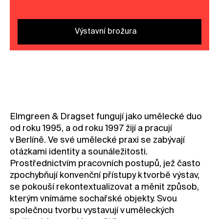
Výstavní brožura
Elmgreen & Dragset fungují jako umělecké duo
od roku 1995, a od roku 1997 žijí a pracují
v Berlíně. Ve své umělecké praxi se zabývají
otázkami identity a sounáležitosti.
Prostřednictvím pracovních postupů, jež často
zpochybňují konvenční přístupy k tvorbě výstav,
se pokouší rekontextualizovat a měnit způsob,
kterým vnímáme sochařské objekty. Svou
společnou tvorbu vystavují v uměleckých