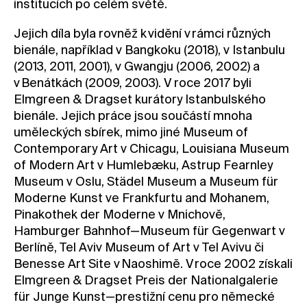
institucích po celém světě.
Jejich díla byla rovněž k vidění v rámci různých
bienále, například v Bangkoku (2018), v Istanbulu
(2013, 2011, 2001), v Gwangju (2006, 2002) a
v Benátkách (2009, 2003). V roce 2017 byli
Elmgreen & Dragset kurátory Istanbulského
bienále. Jejich práce jsou součástí mnoha
uměleckých sbírek, mimo jiné Museum of
Contemporary Art v Chicagu, Louisiana Museum
of Modern Art v Humlebæku, Astrup Fearnley
Museum v Oslu, Städel Museum a Museum für
Moderne Kunst ve Frankfurtu and Mohanem,
Pinakothek der Moderne v Mnichově,
Hamburger Bahnhof—Museum für Gegenwart v
Berlíně, Tel Aviv Museum of Art v Tel Avivu či
Benesse Art Site v Naoshimě. V roce 2002 získali
Elmgreen & Dragset Preis der Nationalgalerie
für Junge Kunst—prestižní cenu pro německé