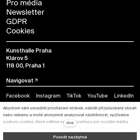
Pro média
Newsletter
GDPR
Cookies
Kunsthalle Praha
Klárov 5
118 00, Praha 1
Navigovat
Facebook
Instagram
TikTok
YouTube
LinkedIn
Abychom vám usnadnili procházení stránek, nabídli přizpůsobený obsah
nebo reklamu a mohli anonymně analyzovat návštěvnost, využíváme
soubory cookies, které sdílíme se svými partnery pro sociální média,
více
inzerci a analýzu. Jejich nastavení upravíte odkazem "Nastavení
cookies" a kdykoliv jej můžete změnit v patičce webu. Podrobnější
Povolit nezbytné