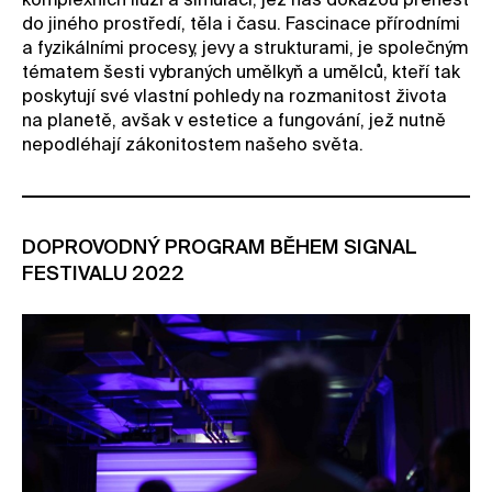
komplexních iluzí a simulací, jež nás dokážou přenést
do jiného prostředí, těla i času. Fascinace přírodními
a fyzikálními procesy, jevy a strukturami, je společným
tématem šesti vybraných umělkyň a umělců, kteří tak
poskytují své vlastní pohledy na rozmanitost života
na planetě, avšak v estetice a fungování, jež nutně
nepodléhají zákonitostem našeho světa.
DOPROVODNÝ PROGRAM BĚHEM SIGNAL
FESTIVALU 2022