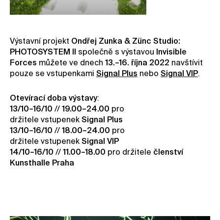
Kontakt
Novinky
Výstavní projekt
Ondřej Zunka & Zünc Studio:
Pro média
PHOTOSYSTEM II
společně s výstavou
Invisible
Pronájem prostor
Forces
můžete ve dnech
13.–16. října 2022
navštívit
pouze se vstupenkami
Signal Plus
nebo
Signal VIP
.
Volné pozice
Otevírací doba výstavy
:
13/10–16/10
//
19.00–24.00
pro
držitele vstupenek
Signal Plus
13/10–16/10
//
18.00–24.00
pro
držitele vstupenek
Signal VIP
14/10–16/10
//
11.00–18.00
pro držitele
členství
Kunsthalle Praha