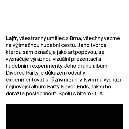
Stát se členkou nebo členem do 26 let zdarma
Lajfr
, všestranný umělec z Brna, všechny vezme
na výjimečnou hudební cestu. Jeho tvorba,
kterou sám označuje jako artpopovou, se
vyznačuje výraznou vizuální prezentací a
hudebními experimenty. Jeho druhé album
Divorce Party je důkazem odvahy
experimentovat s různými žánry. Nyní mu vychází
nejnovější album Party Never Ends, tak si ho
doražte poslechnout. Spolu s hitem OLA .