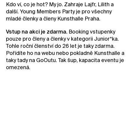
Kdo ví, co je hot? My jo. Zahraje Lajfr, Lilith a
Kontakt
další. Young Members Party je pro všechny
Novinky
mladé členky a členy Kunsthalle Praha.
Pro média
Vstup na akci je zdarma.
Booking vstupenky
Pronájem prostor
pouze pro členy a členky v kategorii Junior*ka.
Tohle roční členství do 26 let je taky zdarma.
Volné pozice
Pořídíte ho na webu nebo pokladně Kunsthalle a
taky tady na GoOutu. Tak šup, kapacita eventu je
omezená.
Termín konání: 20/9 2024 19.00
Pouze pro naše členky a členy v kategorii
Junior*ka
Rezervovat vstupenku zdarma