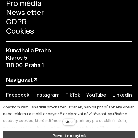
Pro média
Newsletter
GDPR
Cookies
Kunsthalle Praha
Klárov 5
118 00, Praha 1
Navigovat
Facebook
Instagram
TikTok
YouTube
LinkedIn
Abychom vám usnadnili procházení stránek, nabídli přizpůsobený obsah
nebo reklamu a mohli anonymně analyzovat návštěvnost, využíváme
soubory cookies, které sdílíme se svými partnery pro sociální média,
více
inzerci a analýzu. Jejich nastavení upravíte odkazem "Nastavení
cookies" a kdykoliv jej můžete změnit v patičce webu. Podrobnější
Povolit nezbytné