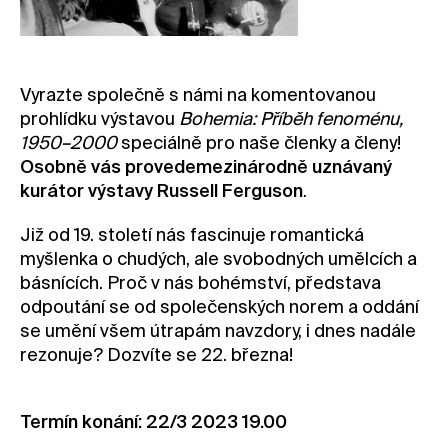
Kontakt
Novinky
Pro média
Vyrazte společně s námi na komentovanou
prohlídku výstavou
Bohemia: Příběh fenoménu,
Pronájem prostor
1950–2000
speciálně pro naše členky a členy!
Volné pozice
Osobně vás provede
mezinárodně uznávaný
kurátor výstavy Russell Ferguson
.
Již od 19. století nás fascinuje romantická
myšlenka o chudých, ale svobodných umělcích a
básnících. Proč v nás bohémství, představa
odpoutání se od společenských norem a oddání
se umění všem útrapám navzdory, i dnes nadále
rezonuje? Dozvíte se 22. března!
Termín konání: 22/3 2023 19.00