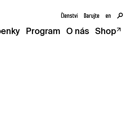
Členství
Darujte
en
cs
penky
Program
O nás
Shop