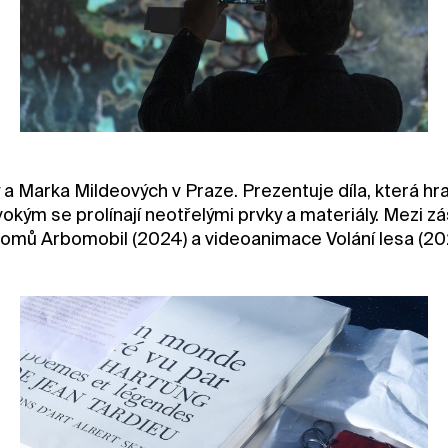
ýny a Marka Mildeových v Praze. Prezentuje díla, která h
ým se prolínají neotřelými prvky a materiály. Mezi zás
tromů Arbomobil (2024) a videoanimace Volání lesa (2