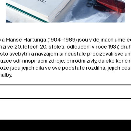
a Hanse Hartunga (1904–1989) jsou v dějinách uměleck
íži ve 20. letech 20. století, odloučení v roce 1937, d
osto svébytní a navzájem si neustále precizovali své um
sdílí inspirační zdroje: přírodní živly, daleké končiny
jsou jejich díla ve své podstatě rozdílná, jejich cesty
alby.