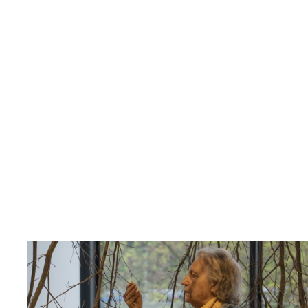
Anna-Eva Be
Hartung: A nic nás nerozdělí
Kristýna a
lesa
V angličtině
Zdarma pro členy a členky
Rezervovat vstupenku