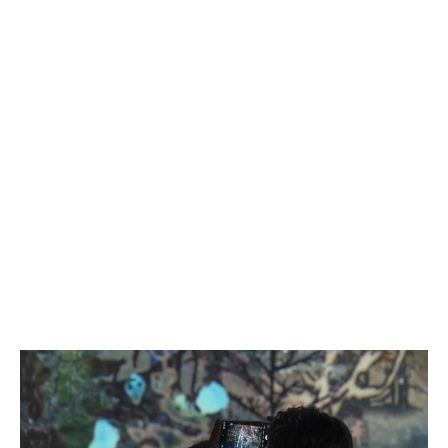
rgman & Hans
 Marek Milde: Volání