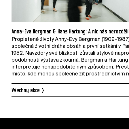
Anna-Eva Bergman & Hans Hartung: A nic nás nerozdělí
Propletené životy Anny-Evy Bergman (1909–1987) 
společná životní dráha obsáhla první setkání v Pař
1952. Navzdory své blízkosti zůstali stylově napr
podobností výstava zkoumá. Bergman a Hartung úzce 
interpretuje nenapodobitelným způsobem. Přestože 
místo, kde mohou společně žít prostřednictvím m
Všechny akce