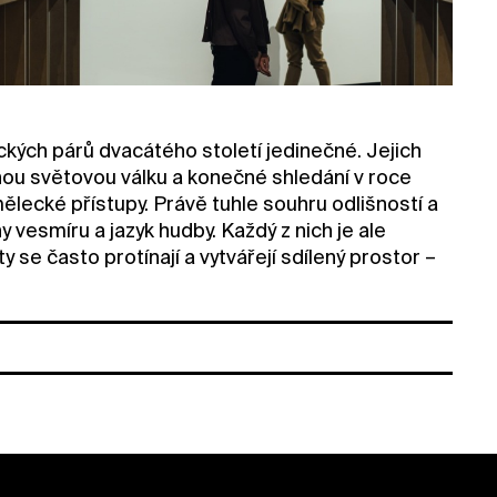
ých párů dvacátého století jedinečné. Jejich
ruhou světovou válku a konečné shledání v roce
ělecké přístupy. Právě tuhle souhru odlišností a
 vesmíru a jazyk hudby. Každý z nich je ale
 se často protínají a vytvářejí sdílený prostor –