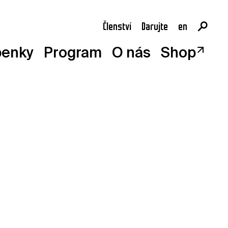
Členství
Darujte
en
cs
penky
Program
O nás
Shop