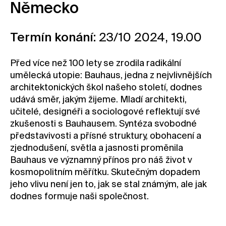
Německo
Kontakt
Novinky
Termín konání:
23/10 2024, 19.00
Pro média
Před více než 100 lety se zrodila radikální
Pronájem prostor
umělecká utopie: Bauhaus, jedna z nejvlivnějších
Volné pozice
architektonických škol našeho století, dodnes
udává směr, jakým žijeme. Mladí architekti,
učitelé, designéři a sociologové reflektují své
zkušenosti s Bauhausem. Syntéza svobodné
představivosti a přísné struktury, obohacení a
zjednodušení, světla a jasnosti proměnila
Bauhaus ve významný přínos pro náš život v
kosmopolitním měřítku. Skutečným dopadem
jeho vlivu není jen to, jak se stal známým, ale jak
dodnes formuje naši společnost.