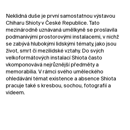
Kontakt
Neklidná duše je první samostatnou výstavou
Novinky
Chiharu Shioty v České Republice. Tato
Pro média
mezinárodně uznávaná umělkyně se proslavila
Pronájem prostor
podmanivými prostorovými instalacemi, v nichž
se zabývá hlubokými lidskými tématy, jako jsou
Volné pozice
život, smrt či mezilidské vztahy. Do svých
velkoformátových instalací Shiota často
vkomponovává nejrůznější předměty a
memorabilia. V rámci svého uměleckého
ohledávání témat existence a absence Shiota
pracuje také s kresbou, sochou, fotografií a
videem.
Termín konání:
12/1 2025 16.00
V angličtině