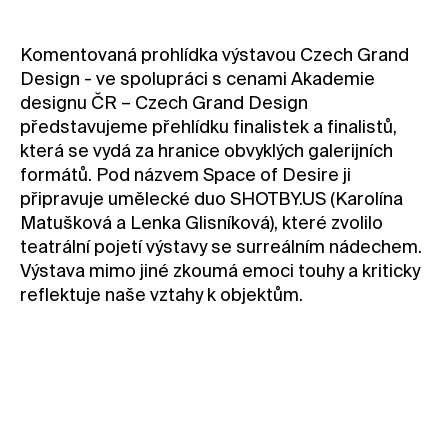
Kontakt
Komentovaná prohlídka výstavou Czech Grand
Novinky
Design - ve spolupráci s cenami Akademie
Pro média
designu ČR – Czech Grand Design
Pronájem prostor
představujeme přehlídku finalistek a finalistů,
která se vydá za hranice obvyklých galerijních
Volné pozice
formátů. Pod názvem Space of Desire ji
připravuje umělecké duo SHOTBY.US (Karolína
Matušková a Lenka Glisníková), které zvolilo
teatrální pojetí výstavy se surreálním nádechem.
Výstava mimo jiné zkoumá emoci touhy a kriticky
reflektuje naše vztahy k objektům.
Termín konání:
12/2 2025, 19.00