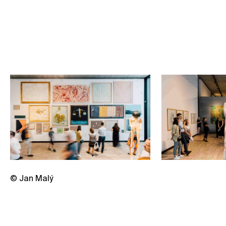
Rezervovat zdarma (člen*ka)
© Jan Malý