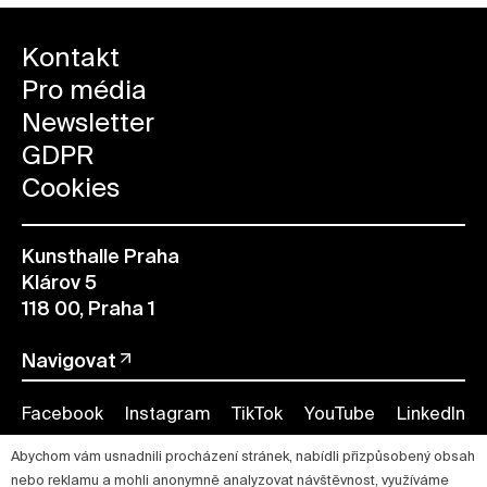
Kontakt
Pro média
Newsletter
GDPR
Cookies
Kunsthalle Praha
Klárov 5
118 00, Praha 1
Navigovat
Facebook
Instagram
TikTok
YouTube
LinkedIn
Abychom vám usnadnili procházení stránek, nabídli přizpůsobený obsah
nebo reklamu a mohli anonymně analyzovat návštěvnost, využíváme