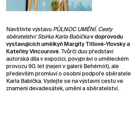
Kontakt
Novinky
Pro média
Navštivte výstavu
PŮLNOC UMĚNÍ. Cesty
sběratelství: Sbírka Karla Babíčka
v doprovodu
Pronájem prostor
vystavujících umělkyň Margity Titlové-Ylovsky a
Volné pozice
Kateřiny Vincourové
. Tvůrčí duo představí
autorská díla v expozici, povypráví o uměleckém
provozu 90. let (nejen v galerii Behémót), ale
především promluví o osobní podpoře sběratele
Karla Babíčka. Vydejte se na výstavní cestu ve
znamení devadesátek, umění a sběratelství.
Rezervovat vstupenku