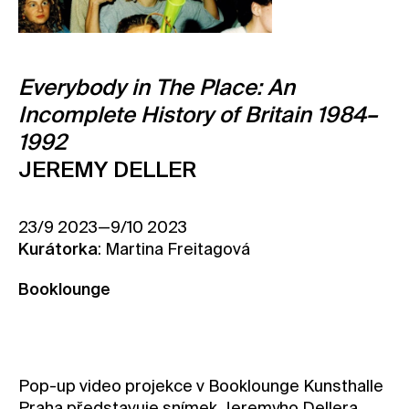
Kontakt
Novinky
Everybody in The Place: An
Pro média
Incomplete History of Britain 1984–
Pronájem prostor
1992
Volné pozice
JEREMY DELLER
23/9 2023—9/10 2023
Kurátorka
: Martina Freitagová
Booklounge
Pop-up video projekce v Booklounge Kunsthalle
Praha představuje snímek Jeremyho Dellera