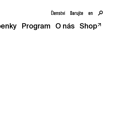
Členství
Darujte
en
cs
penky
Program
O nás
Shop