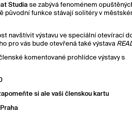
at Studia
se zabývá fenoménem opuštěnýc
átě původní funkce stávají solitéry v městsk
 navštívit výstavu ve speciální otevírací 
toho pro vás bude otevřená také výstava
REA
í členské komentované prohlídce výstavy s
00
zapomeňte si ale vaši členskou kartu
e Praha