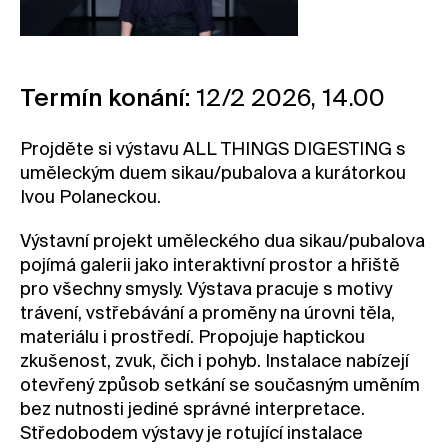
Kontakt
Novinky
Pro média
Termín konání:
12/2 2026, 14.00
Pronájem prostor
Projděte si výstavu ALL THINGS DIGESTING s
Volné pozice
uměleckým duem sikau/pubalova a kurátorkou
Ivou Polaneckou.
Výstavní projekt uměleckého dua sikau/pubalova
pojímá galerii jako interaktivní prostor a hřiště
pro všechny smysly. Výstava pracuje s motivy
trávení, vstřebávání a proměny na úrovni těla,
materiálu i prostředí. Propojuje haptickou
zkušenost, zvuk, čich i pohyb. Instalace nabízejí
otevřený způsob setkání se současným uměním
bez nutnosti jediné správné interpretace.
Středobodem výstavy je rotující instalace