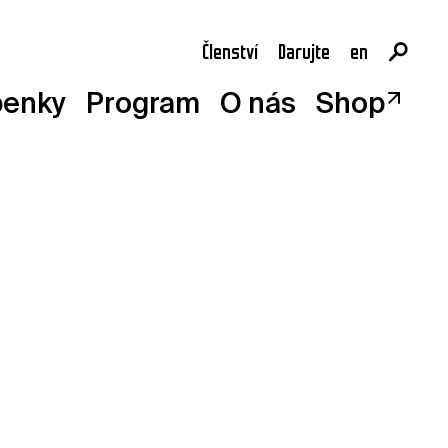
Členství
Darujte
en
cs
penky
Program
O nás
Shop