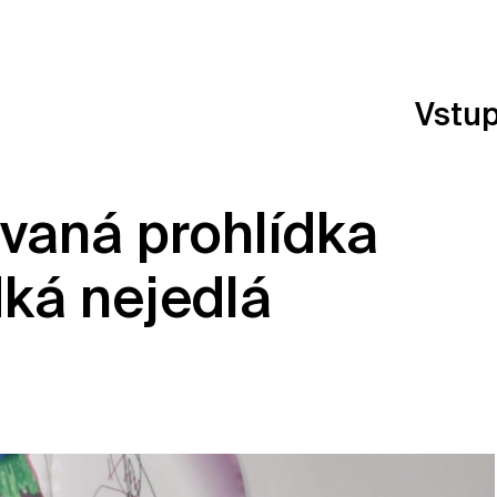
Vstu
vaná prohlídka
dká nejedlá