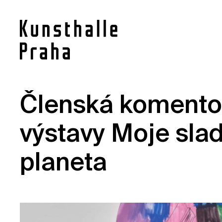
Členská komento
Kontakt
výstavy Moje sla
Novinky
Pro média
planeta
Pronájem prostor
Volné pozice