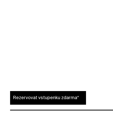
rezervace zdarma
pouze pro členky a členy Kunsthalle
Rezervovat vstupenku zdarma*