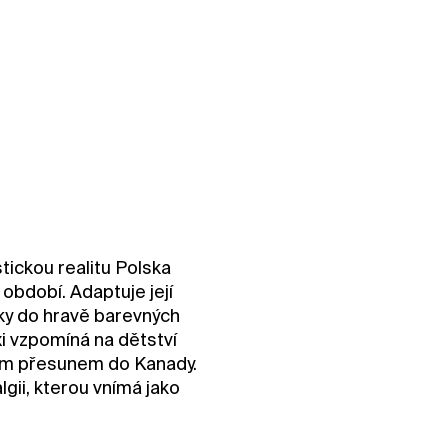
ickou realitu Polska
období. Adaptuje její
icky do hravě barevných
i vzpomíná na dětství
ním přesunem do Kanady.
lgii, kterou vnímá jako