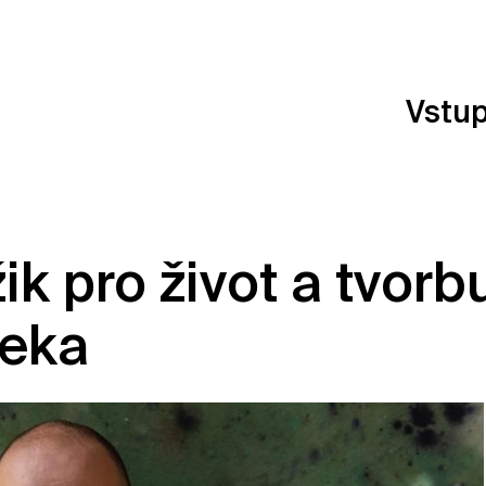
Vstu
k pro život a tvorb
zeka