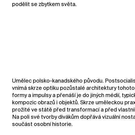
podělit se zbytkem světa.
Umělec polsko-kanadského původu. Postsocialist
vnímá skrze optiku pozůstalé architektury tohoto 
formy a impulsy a přenáší je do jiných médií, typ
kompozic obrazů i objektů. Skrze uměleckou prax
prožité ve státě před transformací a před vlast
Na poli své tvorby divákům dopřává vizuální nosta
součást osobní historie.