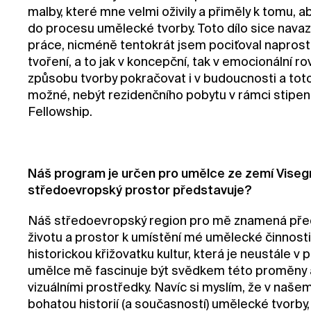
malby, které mne velmi oživily a přiměly k tomu, 
do procesu umělecké tvorby. Toto dílo sice nava
práce, nicméně tentokrát jsem pociťoval napros
tvoření, a to jak v koncepční, tak v emocionální 
způsobu tvorby pokračovat i v budoucnosti a tot
možné, nebýt rezidenčního pobytu v rámci stipen
Fellowship.
Náš program je určen pro umělce ze zemí Visegr
středoevropský prostor představuje?
Náš středoevropský region pro mě znamená pře
životu a prostor k umístění mé umělecké činnosti
historickou křižovatku kultur, která je neustále v
umělce mě fascinuje být svědkem této proměny a s
vizuálními prostředky. Navíc si myslím, že v naš
bohatou historií (a současností) umělecké tvorby, 