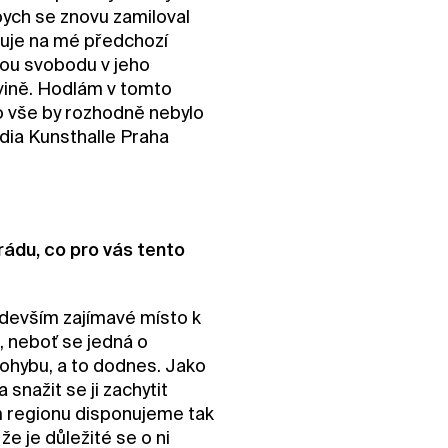
abych se znovu zamiloval
zuje na mé předchozí
tou svobodu v jeho
rovině. Hodlám v tomto
o vše by rozhodně nebylo
dia Kunsthalle Praha
ádu, co pro vás tento
devším zajímavé místo k
, neboť se jedná o
 pohybu, a to dodnes. Jako
nažit se ji zachytit
em regionu disponujeme tak
že je důležité se o ni