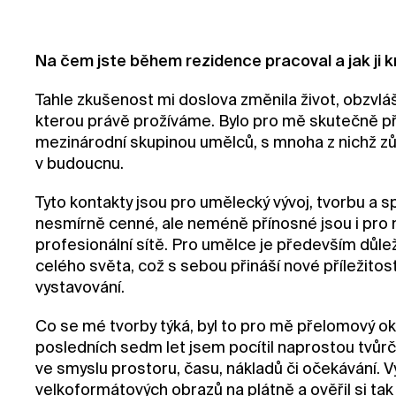
Na čem jste během rezidence pracoval a jak ji 
Tahle zkušenost mi doslova změnila život, obzvláš
kterou právě prožíváme. Bylo pro mě skutečně př
mezinárodní skupinou umělců, s mnoha z nichž zů
v budoucnu.
Tyto kontakty jsou pro umělecký vývoj, tvorbu a 
nesmírně cenné, ale neméně přínosné jsou i pro n
profesionální sítě. Pro umělce je především důle
celého světa, což s sebou přináší nové příležitost
vystavování.
Co se mé tvorby týká, byl to pro mě přelomový o
posledních sedm let jsem pocítil naprostou tvůr
ve smyslu prostoru, času, nákladů či očekávání. Vy
velkoformátových obrazů na plátně a ověřil si ta