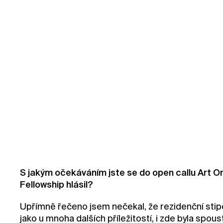
S jakým očekáváním jste se do open callu Art O
Fellowship hlásil?
Upřímně řečeno jsem nečekal, že rezidenční st
jako u mnoha dalších příležitostí, i zde byla spo