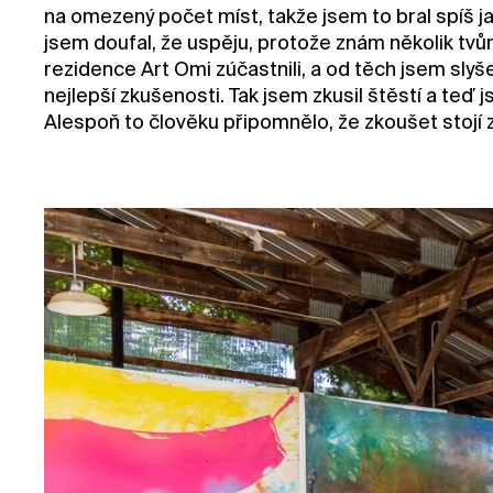
na omezený počet míst, takže jsem to bral spíš j
jsem doufal, že uspěju, protože znám několik tvůrc
rezidence Art Omi zúčastnili, a od těch jsem slyšel,
nejlepší zkušenosti. Tak jsem zkusil štěstí a teď j
Alespoň to člověku připomnělo, že zkoušet stojí 