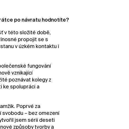
krátce po návratu hodnotíte?
ť v této složité době,
ínosné propojit se s
stanu v úzkém kontaktu i
společenské fungování
ově vznikající
žité poznávat kolegy z
i ke spolupráci a
kamžik. Poprvé za
čí svobodu – bez omezení
tvořil jsem sérii deseti
k nové způsoby tvorby a