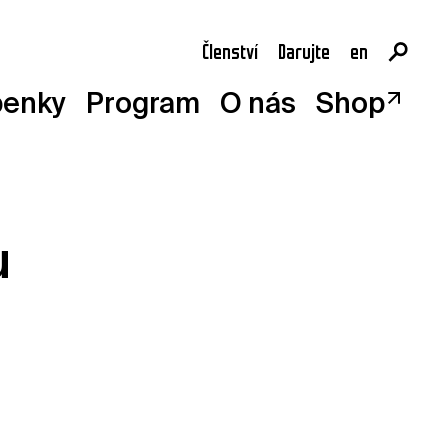
Členství
Darujte
en
cs
penky
Program
O nás
Shop
u