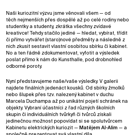
Kontakt
Naši kuriozitní výzvu jsme věnovali všem — od
Novinky
těch nejmenších přes dospělé až po celé rodiny nebo
studentky a studenty, zkrátka všechny zvídavé
Pro média
kreativce! Tehdy stačilo jediné — hledat, vybírat, třídit
Pronájem prostor
či přímo vytvářet (staro)nové předměty a následně z
nich zkusit sestavit vlastní osobitou sbírku či kabinet.
Volné pozice
No a ten řádně zdokumentovat, vyfotit a výsledek
poslat přímo k nám do Kunsthalle, pod drobnohled
odborné poroty.
Nyní představujeme naše/vaše výsledky. V galerii
najdete finálních jedenáct kousků. Od sbírky žmolků
nebo šlupek přes tzv. nalezený kabinet v duchu
Marcela Duchampa až po unikátní pojetí schránek na
objekty. Vybraní účastníci z řad různých školních
skupin či individuálních tvůrkyň či tvůrců získali
jedinečnou možnost popovídat si se spolutvůrcem
Kabinetu elektrických kuriozit —
Matějem Al-Alim
— a
společně prezentovat svá vlastní díla.