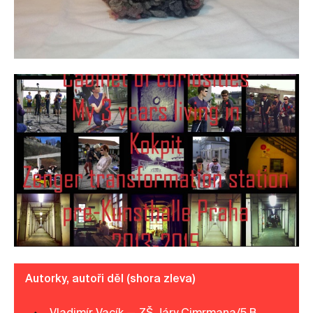
Autorky, autoři děl (shora zleva)