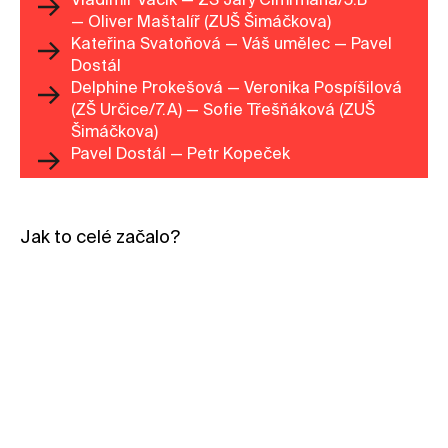
Vladimír Vacík — ZŠ Járy Cimrmana/5.B
— Oliver Maštalíř (ZUŠ Šimáčkova)
Kateřina Svatoňová — Váš umělec — Pavel
Dostál
Delphine Prokešová — Veronika Pospíšilová
(ZŠ Určice/7.A) — Sofie Třešňáková (ZUŠ
Šimáčkova)
Pavel Dostál — Petr Kopeček
Jak to celé začalo?