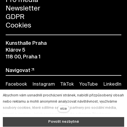
Newsletter
GDPR
Cookies
Kunsthalle Praha
Klárov 5
118 00, Praha 1
Navigovat
Facebook
Instagram
TikTok
YouTube
LinkedIn
Abychom vám usnadnili procházení stránek, nabídli přizpůsobený obsah
nebo reklamu a mohli anonymně analyzovat návštěvnost, využíváme
soubory cookies, které sdílíme se svými partnery pro sociální média,
více
inzerci a analýzu. Jejich nastavení upravíte odkazem "Nastavení
cookies" a kdykoliv jej můžete změnit v patičce webu. Podrobnější
Povolit nezbytné
informace najdete v našich Zásadách ochrany osobních údajů a