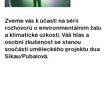
Kontakt
Novinky
Zveme vás k účasti na sérii
Pro média
rozhovorů o environmentálním žalu
Pronájem prostor
a klimatické úzkosti. Váš hlas a
Volné pozice
osobní zkušenost se stanou
součástí uměleckého projektu dua
Sikau/Pubalová.