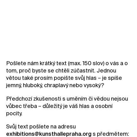
Pošlete nám krátký text (max. 150 slov) o vás a o
tom, proč byste se chtěli zúčastnit. Jednou
větou také prosím popište svůj hlas – je spíše
jemný, hluboký, chraplavý nebo vysoký?
Předchozí zkušenosti s uměním či vědou nejsou
vůbec třeba – důležitý je váš hlas a osobní
pocity.
Svůj text pošlete na adresu
exhibitions@kunsthallepraha.org
s předmětem: