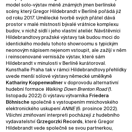
model solo-výstav méně známých jmen berlínské
scény, který Gregor Hildebrandt v Berlíně pořádá již
od roku 2017. Umělecké tvorbě svých přátel dává
prostor v malé místnosti bývalé vrátnice komplexu
budov, v nichž sídlí i jeho vlastní ateliér. Návštěvníci
Hildebrandtovy pražské výstavy tak budou moci do
identického modelu tohoto showroomu s typickým
neonovým nápisem nejenom vstoupit, ale zažíjí v něm
i reinscenované vernisáže výstav, které sám
Hildebrandt v minulosti v Berlíně kurátoroval.
Kunsthalle Praha tak v rámci Hildebrandtovy přehlídky
uvede menší sólové výstavy německé umělkyně
Kathariny Koppenwallner
v doprovodu alternativní
hudební formace
Walking Down Brenton Road
(1.
listopadu 2022) či výstavu výtvarníka
Friedera
Böhnische
společně s vystoupením mnichovského
elektronického uskupení
ANNE
(6. prosince 2022).
Všichni zmiňovaní interpreti pocházejí z hudebního
vydavatelství
Grzegorzki
Records
, které Gregor
Hildebrandt vede společně se svou partnerkou,