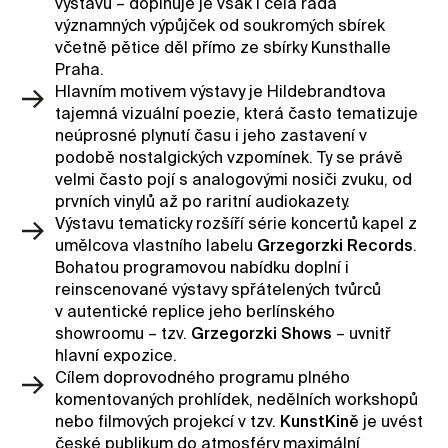
výstavu – doplňuje je však i celá řada
významných výpůjček od soukromých sbírek
včetně pětice děl přímo ze sbírky Kunsthalle
Praha.
Hlavním motivem výstavy je Hildebrandtova
tajemná vizuální poezie, která často tematizuje
neúprosné plynutí času i jeho zastavení v
podobě nostalgických vzpomínek. Ty se právě
velmi často pojí s analogovými nosiči zvuku, od
prvních vinylů až po raritní audiokazety.
Výstavu tematicky rozšíří série koncertů kapel z
umělcova vlastního labelu
Grzegorzki Records
.
Bohatou programovou nabídku doplní i
reinscenované výstavy spřátelených tvůrců
v autentické replice jeho berlínského
showroomu – tzv.
Grzegorzki Shows
– uvnitř
hlavní expozice.
Cílem doprovodného programu plného
komentovaných prohlídek, nedělních workshopů
nebo filmových projekcí v tzv.
KunstKině
je uvést
české publikum do atmosféry maximální