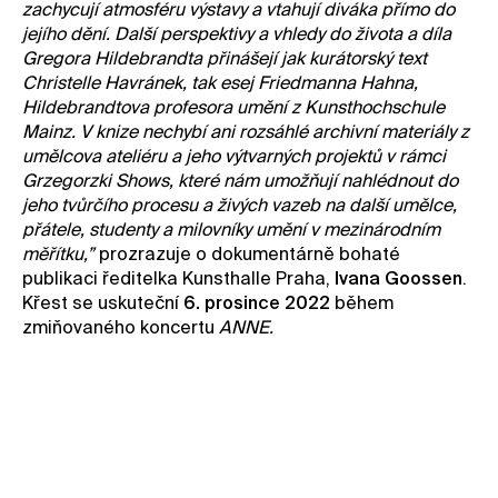
zachycují atmosféru výstavy a vtahují diváka přímo do
jejího dění. Další perspektivy a vhledy do života a díla
Gregora Hildebrandta přinášejí jak kurátorský text
Christelle Havránek, tak esej Friedmanna Hahna,
Hildebrandtova profesora umění z Kunsthochschule
Mainz. V knize nechybí ani rozsáhlé archivní materiály z
umělcova ateliéru a jeho výtvarných projektů v rámci
Grzegorzki Shows, které nám umožňují nahlédnout do
jeho tvůrčího procesu a živých vazeb na další umělce,
přátele, studenty a milovníky umění v mezinárodním
měřítku,”
prozrazuje o dokumentárně bohaté
publikaci ředitelka Kunsthalle Praha,
Ivana Goossen
.
Křest se uskuteční
6. prosince 2022
během
zmiňovaného koncertu
ANNE.
Přečtěte si slovo kurátorky Christelle Havranek