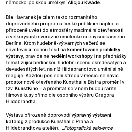
německo-polskou umělkyní
Alicjou Kwade
.
Dle Havranek je cílem takto rozmanitého
doprovodného programu české publikum naplno a
přirozeně uvést do atmosféry maximální otevřenosti
a velkorysosti svérázné umělecké scény současného
Berlína. Krom hudebně-výtvarných večerů se
návštěvníci mohou těšit na
komentované prohlídky
výstavy
, pravidelné
nedělní workshopy
i na přednášky
tematizující berlínskou hudební scénu osmdesátých a
devadesátých let, na níž Hildebrandtovo umění silně
reaguje. Každou poslední středu v měsíci se navíc
prostor nově otevřeného Kunsthalle Bistra promění v
tzv.
KunstKino
– a promítat se v něm budou raritní
filmové kusy přímo dle osobního výběru Gregora
Hildebrandta.
Výstavu přirozeně doprovodí
výpravný výstavní
katalog
z produkce Kunsthalle Praha a
Hildebrandtova ateliéru.
„Fotografické sekvence