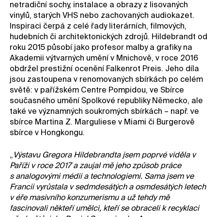
netradiční sochy, instalace a obrazy z lisovaných
vinylů, starých VHS nebo zachovaných audiokazet.
Inspiraci čerpá z celé řady literárních, filmových,
hudebních či architektonických zdrojů. Hildebrandt od
roku 2015 působí jako profesor malby a grafiky na
Akademii výtvarných umění v Mnichově, v roce 2016
obdržel prestižní ocenění Falkenrot Preis. Jeho díla
jsou zastoupena v renomovaných sbírkách po celém
světě: v pařížském Centre Pompidou, ve Sbírce
současného umění Spolkové republiky Německo, ale
také ve významných soukromých sbírkách – např. ve
sbírce Martina Z. Marguliese v Miami či Burgerově
sbírce v Hongkongu.
„
Výstavu Gregora Hildebrandta jsem poprvé viděla v
Paříži v roce 2017 a zaujal mě jeho způsob práce
s analogovými médii a technologiemi. Sama jsem ve
Francii vyrůstala v sedmdesátých a osmdesátých letech
v éře masivního konzumerismu a už tehdy mě
fascinovali někteří umělci, kteří se obraceli k recyklaci