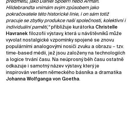
předmětů, jako Daniel Spoerri nebo Arman.
Hildebrandta vnímám svým způsobem jako
pokračovatele této historické linie, i on sám totiž
pracuje se zbytky produkce naší společnosti, kolektivní i
individuální pamětí,“
přibližuje kurátorka
Christelle
Havranek
filozofii výstavy, která u návštěvníků může
vyvolat nostalgické vzpomínky spojené se znovu
populárními analogovými nosiči zvuku a obrazu – tzv.
time-based médii, jež jsou založeny na technologiích
a logice trvání času. Na neúprosný běh času ostatně
odkazuje i samotný název výstavy, který je
inspirován veršem německého básníka a dramatika
Johanna Wolfganga von Goetha
.