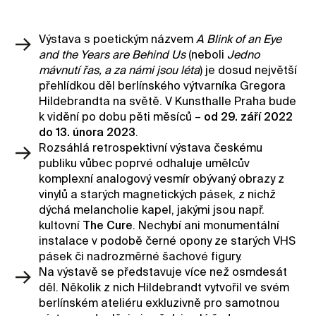
Kontakt
Výstava s poetickým názvem
A Blink of an Eye
Novinky
and the Years are Behind Us
(neboli
Jedno
Pro média
mávnutí řas, a za námi jsou léta
) je dosud největší
přehlídkou děl berlínského výtvarníka Gregora
Pronájem prostor
Hildebrandta na světě. V Kunsthalle Praha bude
Volné pozice
k vidění po dobu pěti měsíců –
od 29. září 2022
do 13. února 2023
.
Rozsáhlá retrospektivní výstava českému
publiku vůbec poprvé odhaluje umělcův
komplexní analogový vesmír obývaný obrazy z
vinylů a starých magnetických pásek, z nichž
dýchá melancholie kapel, jakými jsou např.
kultovní
The Cure
. Nechybí ani monumentální
instalace v podobě černé opony ze starých VHS
pásek či nadrozměrné šachové figury.
Na výstavě se představuje více než osmdesát
děl. Několik z nich Hildebrandt vytvořil ve svém
berlínském ateliéru exkluzivně pro samotnou