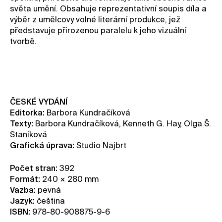
světa umění. Obsahuje reprezentativní soupis díla a
výběr z umělcovy volné literární produkce, jež
představuje přirozenou paralelu k jeho vizuální
tvorbě.
Koupit publikaci
ČESKÉ VYDÁNÍ
Editorka:
Barbora Kundračíková
Texty:
Barbora Kundračíková, Kenneth G. Hay, Olga Š.
Staníková
Grafická úprava:
Studio Najbrt
Počet stran:
392
Formát:
240 × 280 mm
Vazba:
pevná
Jazyk:
čeština
ISBN:
978-80-908875-9-6