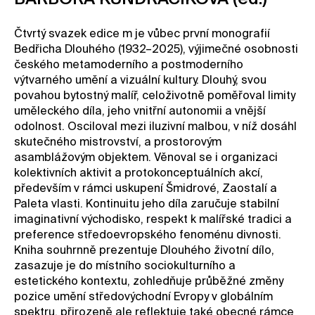
Kontakt
Čtvrtý svazek edice m je vůbec první monografií
Novinky
Bedřicha Dlouhého (1932–2025), výjimečné osobnosti
českého metamoderního a postmoderního
Pro média
výtvarného umění a vizuální kultury. Dlouhý, svou
Pronájem prostor
povahou bytostný malíř, celoživotně poměřoval limity
Volné pozice
uměleckého díla, jeho vnitřní autonomii a vnější
odolnost. Osciloval mezi iluzivní malbou, v níž dosáhl
skutečného mistrovství, a prostorovým
asamblážovým objektem. Věnoval se i organizaci
kolektivních aktivit a protokonceptuálních akcí,
především v rámci uskupení Šmidrové, Zaostalí a
Paleta vlasti. Kontinuitu jeho díla zaručuje stabilní
imaginativní východisko, respekt k malířské tradici a
preference středoevropského fenoménu divnosti.
Kniha souhrnně prezentuje Dlouhého životní dílo,
zasazuje je do místního sociokulturního a
estetického kontextu, zohledňuje průběžné změny
pozice umění středovýchodní Evropy v globálním
spektru, přirozeně ale reflektuje také obecné rámce