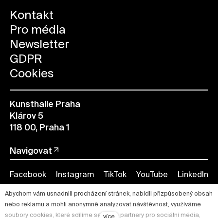
Kontakt
Pro média
Newsletter
GDPR
Cookies
Kunsthalle Praha
Klárov 5
118 00, Praha 1
Navigovat
Facebook
Instagram
TikTok
YouTube
LinkedIn
Abychom vám usnadnili procházení stránek, nabídli přizpůsobený obsah
nebo reklamu a mohli anonymně analyzovat návštěvnost, využíváme
soubory cookies, které sdílíme se svými partnery pro sociální média,
více