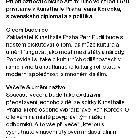
Při příležitosti dalšího Art ‘n’ Dine ve středu 6/11
přivítáme v Kunsthalle Praha Ivana Korčoka,
Kontakt
slovenského diplomata a politika.
Novinky
Pro média
O čem bude řeč
Zakladatel Kunsthalle Praha Petr Pudil bude s
Pronájem prostor
hostem diskutovat o tom, jak může kultura a
Volné pozice
umění fungovat jako most mezi státy a národy.
Popovídají si také o kulturních odlišnostech v
rámci i vně transatlantické kultury, roli státu v
moderní společnosti a mnohém dalším.
Večeře & umění naživo
Součástí večera bude také exkluzivní
představení jednoho z děl ze sbírky Kunsthalle
Praha, které osobně vybral právě Ivan Korčok. O
díle vám na místě povypráví tým našich
odborníků. A to vše při večeři, kterou si
vychutnáte v našem stylovém industriálním