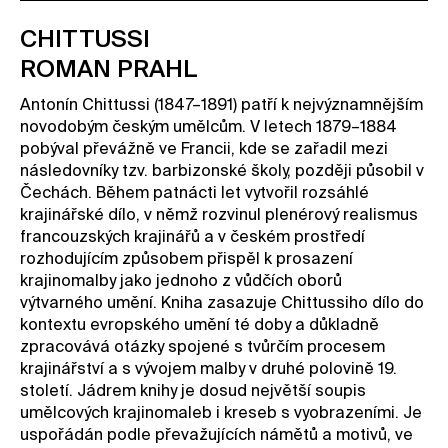
Kontakt
CHITTUSSI
Novinky
ROMAN PRAHL
Pro média
Antonín Chittussi (1847–1891) patří k nejvýznamnějším
Pronájem prostor
novodobým českým umělcům. V letech 1879–1884
pobýval převážně ve Francii, kde se zařadil mezi
Volné pozice
následovníky tzv. barbizonské školy, později působil v
Čechách. Během patnácti let vytvořil rozsáhlé
krajinářské dílo, v němž rozvinul plenérový realismus
francouzských krajinářů a v českém prostředí
rozhodujícím způsobem přispěl k prosazení
krajinomalby jako jednoho z vůdčích oborů
výtvarného umění. Kniha zasazuje Chittussiho dílo do
kontextu evropského umění té doby a důkladně
zpracovává otázky spojené s tvůrčím procesem
krajinářství a s vývojem malby v druhé polovině 19.
století. Jádrem knihy je dosud největší soupis
umělcových krajinomaleb i kreseb s vyobrazeními. Je
uspořádán podle převažujících námětů a motivů, ve