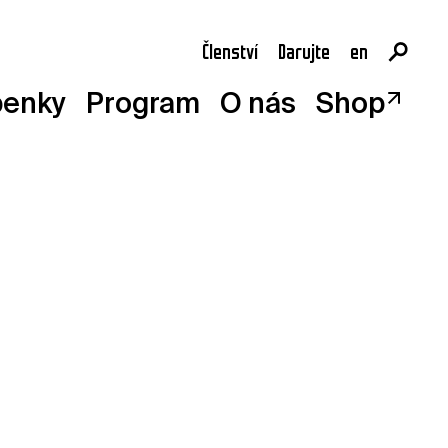
Členství
Darujte
en
cs
penky
Program
O nás
Shop