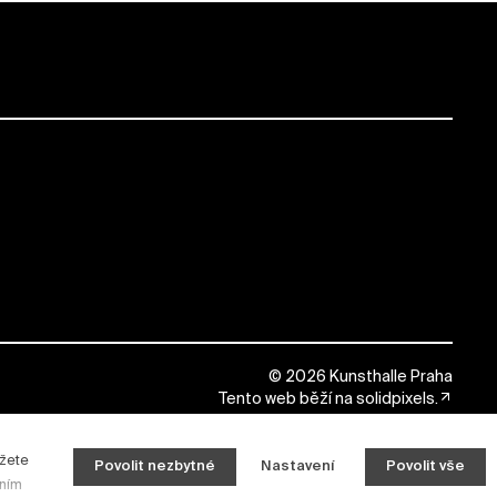
© 2026 Kunsthalle Praha
Tento web běží na
solidpixels.
ůžete
Povolit nezbytné
Nastavení
Povolit vše
áním