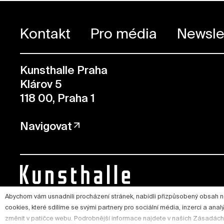
Kontakt
Pro média
Newsle
Kunsthalle Praha
Klárov 5
118 00, Praha 1
Navigovat
Abychom vám usnadnili procházení stránek, nabídli přizpůsobený obsah 
cookies, které sdílíme se svými partnery pro sociální média, inzerci a ana
změnit v patičce webu. Podrobnější informace najdete v našich Zásadách