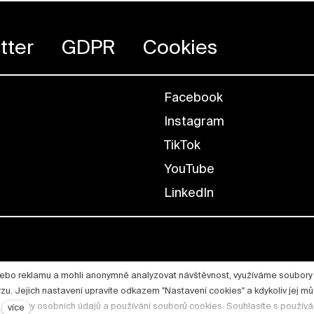
tter
GDPR
Cookies
Facebook
Instagram
TikTok
YouTube
LinkedIn
nebo reklamu a mohli anonymně analyzovat návštěvnost, využíváme soubory
lýzu. Jejich nastavení upravíte odkazem "Nastavení cookies" a kdykoliv jej m
 ochrany osobních údajů a používání souborů cookies. Souhlasíte s použív
více