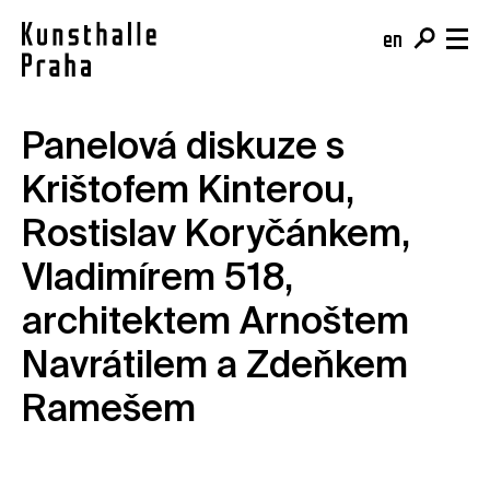
en
cs
Panelová diskuze s
Vstupenky
Krištofem Kinterou,
Naplánujte si návštěvu
Program
Rostislav Koryčánkem,
Kupte si vstupenku
Výstavy
O nás
Café
Vladimírem 518,
Akce
Tým a mise
Shop
Kurzy
architektem Arnoštem
Budova
Pro školy
Navrátilem a Zdeňkem
Online sbírka
Pro firmy
Kunsthalle Digital
Ramešem
Členství
Publikace
Darujte
Rezidence & Open Calls