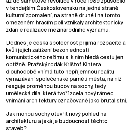
až do sametové revoluce v roce 1989 způsobilo
v tehdejším Československu na jedné straně
kulturní zpomalení, na straně druhé i na tomto
omezeném hracím poli vznikaly architektonicky
zdařilé realizace mezinárodního významu.
Dodnes je česká společnost přijímá rozpačitě a
kvůli jejich zatížení bezohledností
komunistického režimu si k nim hledá cestu jen
obtížně. Pražský rodák Krištof Kintera
dlouhodobě vnímá tuto nepříjemnou realitu
vymazávání společenské paměti města, na níž
reaguje proměnou budov na sochy, tedy
umělecká díla, která tvoří zcela nový rámec
vnímání architektury označované jako brutalistní.
Jak mohou sochy otevřít nový pohled na
architekturu a jaká je budoucnost těchto
staveb?