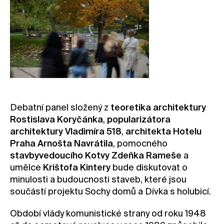
Kontakt
Novinky
Pro média
Pronájem prostor
Volné pozice
Debatní panel složený z
teoretika architektury
Rostislava Koryčánka
,
popularizátora
architektury Vladimíra 518
,
architekta Hotelu
Praha Arnošta Navrátila
, pomocného
stavbyvedoucího Kotvy Zdeňka Rameše
a
umělce
Krištofa Kintery
bude diskutovat o
minulosti a budoucnosti staveb, které jsou
součástí projektu Sochy domů a Dívka s holubicí.
Období vlády komunistické strany od roku 1948