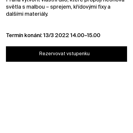
Praha vytvořit vlastní dílo, které propojí neonová
světla s malbou – sprejem, křídovými fixy a
Kontakt
dalšími materiály.
Novinky
Pro média
Termín konání: 13/3 2022 14.00–15.00
Pronájem prostor
Volné pozice
Rezervovat vstupenku