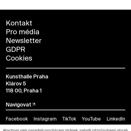
Kontakt
Pro média
Newsletter
GDPR
Cookies
Kunsthalle Praha
Klárov 5
118 00, Praha 1
Navigovat
Facebook
Instagram
TikTok
YouTube
LinkedIn
Abychom vám usnadnili procházení stránek, nabídli přizpůsobený obsah