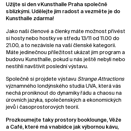
Užijte si den v Kunsthalle Praha společně
Kontakt
s blízkými. Udělejte jim radost a vezměte je do
Novinky
Kunsthalle zdarma!
Pro média
Jako naši členové a členky máte možnost přivést
Pronájem prostor
si hosty nebo hostky ve středu 13/11 od 11.00 do
21.00, a to nezávisle na vaší členské kategorii.
Volné pozice
Máte jedinečnou příležitost ukázat jim program a
budovu Kunsthalle, pokud u nás ještě nebyli nebo
nestihli navštívit poslední výstavu.
Společně si projdete výstavu
Strange Attractions
významného londýnského studia UVA, která vás
nechá proniknout do dynamiky řádu a chaosu na
úrovních jazyka, společenských a ekonomických
jevů i časoprostorových teorií.
Prozkoumejte taky prostory booklounge, Věže
a Café, které má v nabídce jak výbornou kávu,