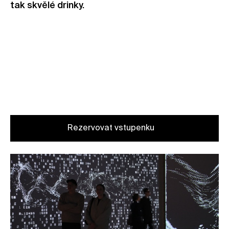
tak skvělé drinky.
Termín konání:
13/11 2024, 11.00–21.00
Rezervace zdarma
Pouze pro členky a členy Kunsthalle Praha
(a jejich blízké)
Rezervovat vstupenku