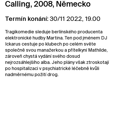
Calling, 2008, Německo
Kontakt
Novinky
Termín konání:
30/11 2022, 19.00
Pro média
Tragikomedie sleduje berlínského producenta
Pronájem prostor
elektronické hudby Martina. Ten pod jménem DJ
Volné pozice
Ickarus cestuje po klubech po celém světe
společně svou manažerkou a přítelkyní Mathilde,
zároveň chystá vydání svého dosud
nejrozsáhlejšího alba. Jeho plány však ztroskotají
po hospitalizaci v psychiatrické léčebně kvůli
nadměrnému požití drog.
Rezervovat vstupenku