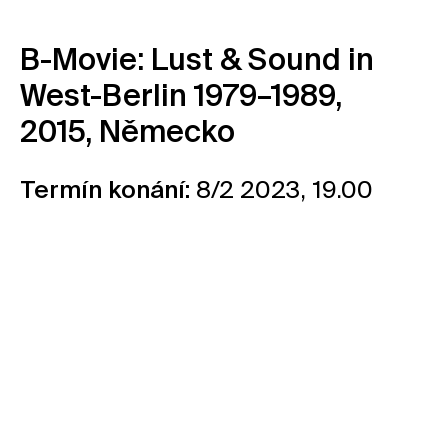
Kontakt
B-Movie: Lust & Sound in
Novinky
West-Berlin 1979–1989
,
Pro média
Pronájem prostor
2015, Německo
Volné pozice
Termín konání:
8/2 2023, 19.00