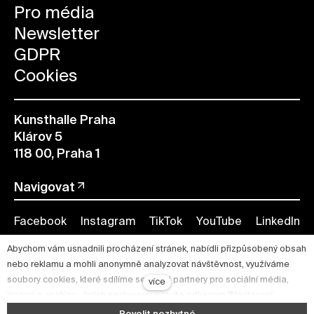
Pro média
Newsletter
GDPR
Cookies
Kunsthalle Praha
Klárov 5
118 00, Praha 1
Navigovat
Facebook
Instagram
TikTok
YouTube
LinkedIn
Abychom vám usnadnili procházení stránek, nabídli přizpůsobený obsah
nebo reklamu a mohli anonymně analyzovat návštěvnost, využíváme
soubory cookies, které sdílíme se svými partnery pro sociální média,
více
inzerci a analýzu. Jejich nastavení upravíte odkazem "Nastavení
cookies" a kdykoliv jej můžete změnit v patičce webu. Podrobnější