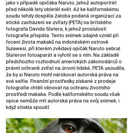
jako v případě opičáka Naruto, jehož autoportrét
před několik lety obletěl svět. Až ke kalifornskému
soudu tehdy dospěla žaloba podaná organizací za
etické zacházení se zvířaty (PETA) na britského
fotografa Davida Slatera, k jehož proslulosti
fotografie přispěla. Tento snímek údajně vznikl při
focení života makaků na indonéském ostrově
Sulawesi, při kterém zvědavý opičák Naruto sebral
Slaterovi fotoaparát a vyfotil se s ním. Na základě
předchozího rozhodnutí amerických zákonodárců o
právní ochraně zvířat na úrovni lidské, PETA usoudila,
že by si Naruto mohl nárokovat autorská práva na
své selfie. Finanční prostředky získané z prodeje
fotografie chtěli věnovat na ochranu životního
prostředí makaka. Podle kalifornského soudu však
opice nemůže mít autorská práva na svůj snímek, i
když stiskla spoušť.