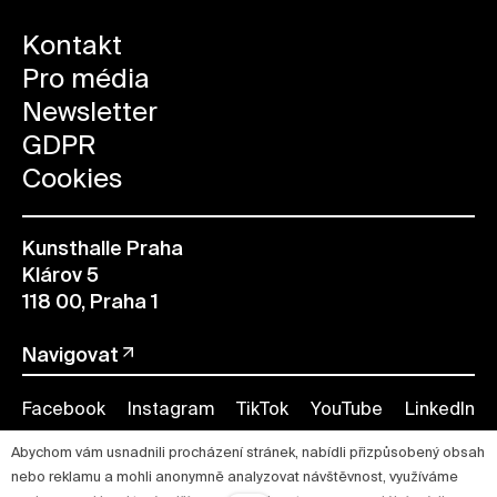
Kontakt
Pro média
Newsletter
GDPR
Cookies
Kunsthalle Praha
Klárov 5
118 00, Praha 1
Navigovat
Facebook
Instagram
TikTok
YouTube
LinkedIn
Abychom vám usnadnili procházení stránek, nabídli přizpůsobený obsah
nebo reklamu a mohli anonymně analyzovat návštěvnost, využíváme