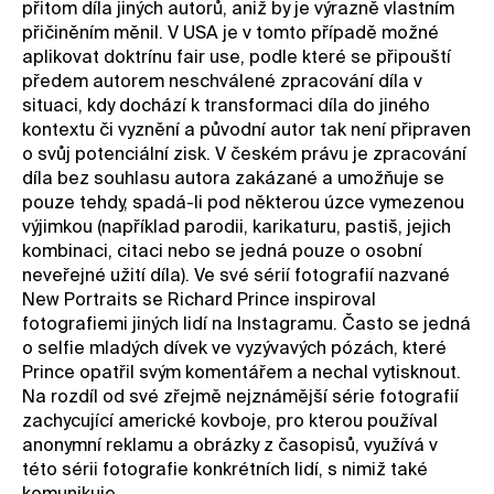
přitom díla jiných autorů, aniž by je výrazně vlastním
přičiněním měnil. V USA je v tomto případě možné
aplikovat doktrínu fair use, podle které se připouští
předem autorem neschválené zpracování díla v
situaci, kdy dochází k transformaci díla do jiného
kontextu či vyznění a původní autor tak není připraven
o svůj potenciální zisk. V českém právu je zpracování
díla bez souhlasu autora zakázané a umožňuje se
pouze tehdy, spadá-li pod některou úzce vymezenou
výjimkou (například parodii, karikaturu, pastiš, jejich
kombinaci, citaci nebo se jedná pouze o osobní
neveřejné užití díla). Ve své sérií fotografií nazvané
New Portraits se Richard Prince inspiroval
fotografiemi jiných lidí na Instagramu. Často se jedná
o selfie mladých dívek ve vyzývavých pózách, které
Prince opatřil svým komentářem a nechal vytisknout.
Na rozdíl od své zřejmě nejznámější série fotografií
zachycující americké kovboje, pro kterou používal
anonymní reklamu a obrázky z časopisů, využívá v
této sérii fotografie konkrétních lidí, s nimiž také