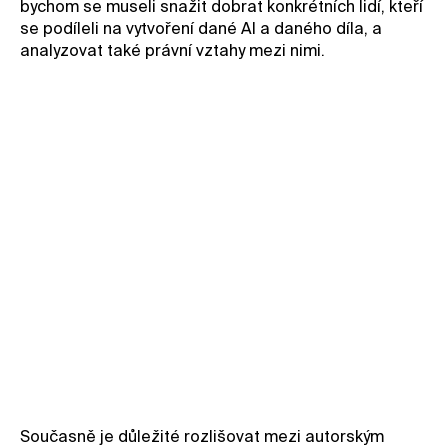
bychom se museli snažit dobrat konkrétních lidí, kteří
se podíleli na vytvoření dané AI a daného díla, a
analyzovat také právní vztahy mezi nimi.
Refik Anadol: Machine Hallucinations: ISS Dreams,
2018
Současně je důležité rozlišovat mezi autorským