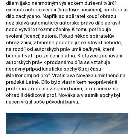
dílem (jako nehmotným výsledkem duševní tvůrčí
činnosti autora) a věcí (hmotným nosičem), na které je
dílo zachyceno. Například sběratel koupí obrazu
nezískává automaticky autorské právo dílo upravit
nebo vytvářet rozmnoženiny. K tomu potřebuje
svolení (licenci) autora. Pokud někdo sběratelův
obraz zničí, v hmotné podobě již existovat nebude,
na rozdíl od autorských práv umělce/kyně, která
budou trvat i po zničení plátna. K otázce zachování
autorských práv k prodanému díla se vztahuje
nedávný případ kinetické sochy Stroj času
(Metronom) od prof. Vratislava Nováka umístněné na
pražské Letné. Dílo bylo vlastníkem neoprávněně
přetřeno z rudé na zelenou barvu, proti čemuž se
ohradili dědicové prof. Nováka a vlastník sochy byl
nucen vrátil soše původní barvu.