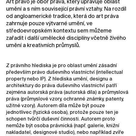
Art právo je obor práva, který upravuje oblast
umění a s ním související právní vztahy. Na rozdíl
Kontakt
od angloamerické tradice, která do art práva
Novinky
zahrnuje pouze výtvarné umění, ve
Pro média
středoevropském kontextu sem můžeme
zařadit i další umělecké disciplíny včetně živého
Pronájem prostor
umění a kreativních průmyslů.
Volné pozice
Z právního hlediska je pro oblast umění zásadní
především právo duševního vlastnictví (intellectual
property nebo IP). Z hlediska umění, designu a
architektury do práva duševního vlastnictví patří
zejména autorská práva (autorská díla) a průmyslová
práva (průmyslové vzory, ochranné známky, patenty,
užitné vzory). Autorem díla může být pouze
jednotlivec (fyzická osoba), protože pouze ten je
schopen tvůrčí duševní činnosti. Autorem proto
nemůže být osoba právnická (např. galerie, knižní
nakladatel, designové studio), nebo například zvíře