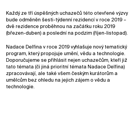
Kontakt
Každý ze tří úspěšných uchazečů této otevřené výzvy
Novinky
bude odměněn šesti-týdenní rezidencí v roce 2019 –
dvě rezidence proběhnou na začátku roku 2019
Pro média
(březen-duben) a poslední na podzim (říjen-listopad).
Pronájem prostor
Nadace Delfina v roce 2019 vyhlašuje nový tematický
Volné pozice
program, který propojuje umění, vědu a technologie.
Doporučujeme se přihlásit nejen uchazečům, kteří již
tato témata (či jiná prioritní témata Nadace Delfina)
zpracovávají, ale také všem českým kurátorům a
umělcům bez ohledu na jejich zájem o vědu a
technologie.