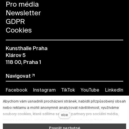
Pro média
Newsletter
GDPR
Cookies
Kunsthalle Praha
Klárov 5
118 00, Praha 1
Navigovat
Facebook
Instagram
TikTok
YouTube
LinkedIn
Abychom vám usnadnili procházení stránek, nabídli přizpůsobený obsah
nebo reklamu a mohli anonymně analyzovat návštěvnost, využíváme
soubory cookies, které sdílíme se svými partnery pro sociální média,
více
inzerci a analýzu. Jejich nastavení upravíte odkazem "Nastavení
cookies" a kdykoliv jej můžete změnit v patičce webu. Podrobnější
Povolit nezbytné