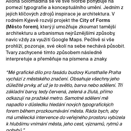
Aliona Solomadina se ve své tvorbě pohybuje na
pomezí typografie a konceptuálního umění. Jedním z
Kontakt
jejích klíčových zdrojů inspirace je architektura. V
Novinky
rodném Kyjevě rozvíjí projekt the
City of Forms
(Město forem)
, který jí umožňuje zkoumat tamější
Pro média
architekturu a urbanismus nejrůznějšími způsoby,
Pronájem prostor
navíc vždy za využití Google Maps. Pečlivě si vše
Volné pozice
prohlíží, pozoruje, své okolí na sebe nechává působit.
Tvary zachycené tímto způsobem následně
interpretuje a přeměňuje na písmena a znaky.
“Mé grafické dílo pro fasádu budovy Kunsthalle Praha
vychází z městského značení. Obsahuje všechny jeho
důležité prvky, ať už je to světlo, barva nebo sdělení. Tři
základní barvy, tedy červená, zelená a žlutá, přímo
odkazují na pražské metro. Samotné sdělení mě
napadlo v důsledku hledání nových typografických
forem během prozkoumávání města. Ráda bych, aby
má umělecká intervence do veřejného prostoru vybízela
k hlubšímu vnímání města, jeho cest, významů, rytmů a
pohybů,”