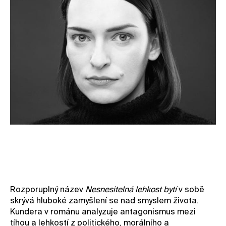
Hudba k dílu od Sirakusy
Rozporuplný název
Nesnesitelná lehkost bytí
v sobě
skrývá hluboké zamyšlení se nad smyslem života.
Kundera v románu analyzuje antagonismus mezi
tíhou a lehkostí z politického, morálního a