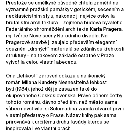
Přestože se umělkyně původně chtěla zaměřit na
významné pražské památky v gotickém, secesním a
neoklasicistním stylu, nakonec ji nejvíce oslovila
brutalistní architektura – zejména budova bývalého
Federálního shromáždění architekta
Karla Pragera
,
mj. tvůrce Nové scény Národního divadla. Na
Pragerově stavbě ji zaujalo především elegantní
souznění „drsných” materiálů se zdánlivou křehkostí
struktury – na takovém základě ostatně v Praze
vytvořila celou vlastní abecedu.
Ona „lehkost“ zároveň odkazuje na ikonický
román
Milana Kundery
Nesnesitelná lehkost
bytí (1984), jehož děj je zasazen také do
okupovaného Československa. Právě během četby
tohoto románu, dávno před tím, než město sama
vůbec navštívila, si Solomadina začala utvářet první
vlastní představy o Praze. Název knihy pak sama
přirovnává k určitému druhu fasády, kterou se
inspirovala i ve vlastní práci: