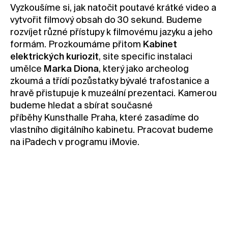
Vyzkoušíme si, jak natočit poutavé krátké video a
Kontakt
vytvořit filmový obsah do 30 sekund. Budeme
Novinky
rozvíjet různé přístupy k filmovému jazyku a jeho
formám. Prozkoumáme přitom
Kabinet
Pro média
elektrických kuriozit
, site specific instalaci
Pronájem prostor
umělce
Marka Diona
, který jako archeolog
Volné pozice
zkoumá a třídí pozůstatky bývalé trafostanice a
hravě přistupuje k muzeální prezentaci. Kamerou
budeme hledat a sbírat současné
příběhy Kunsthalle Praha, které zasadíme do
vlastního digitálního kabinetu. Pracovat budeme
na iPadech v programu iMovie.
dospělé a
děti od 10 let