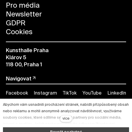
Pro média
Newsletter
GDPR
Cookies
Kunsthalle Praha
Klárov 5
118 00, Praha 1
Navigovat
Facebook
Instagram
TikTok
YouTube
LinkedIn
Abychom vám usnadnili procházení stránek, nabídli přizpůsobený obsah
nebo reklamu a mohli anonymně analyzovat návštěvnost, využíváme
soubory cookies, které sdílíme se svými partnery pro sociální média,
více
inzerci a analýzu. Jejich nastavení upravíte odkazem "Nastavení
cookies" a kdykoliv jej můžete změnit v patičce webu. Podrobnější