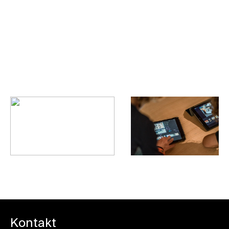
2 hodiny.
Rezervovat vstupenku
Kontakt