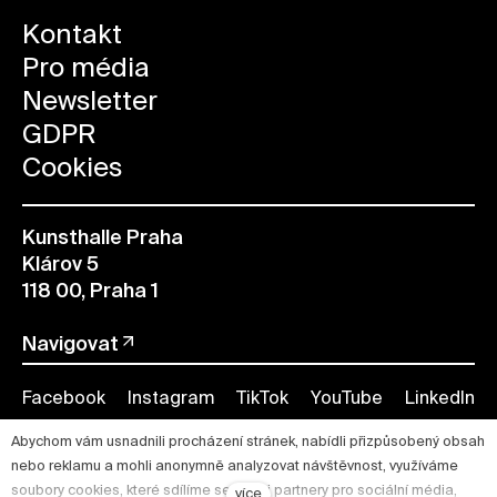
Kontakt
Pro média
Newsletter
GDPR
Cookies
Kunsthalle Praha
Klárov 5
118 00, Praha 1
Navigovat
Facebook
Instagram
TikTok
YouTube
LinkedIn
Abychom vám usnadnili procházení stránek, nabídli přizpůsobený obsah
nebo reklamu a mohli anonymně analyzovat návštěvnost, využíváme
soubory cookies, které sdílíme se svými partnery pro sociální média,
více