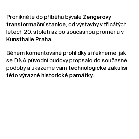
Kontakt
Pronikněte do příběhu bývalé
Zengerovy
Novinky
transformační stanice
, od výstavby v třicátých
Pro média
letech 20. století až po současnou proměnu v
Pronájem prostor
Kunsthalle Praha
.
Volné pozice
Během komentované prohlídky si řekneme, jak
se DNA původní budovy propsalo do současné
podoby a ukážeme vám
technologické zákulisí
této výrazné historické památky
.
15/5 2024 19.00
Provede vás technický vedoucí budovy
Cena prohlídky zahrnuje i vstupné na aktuální
výstavu.