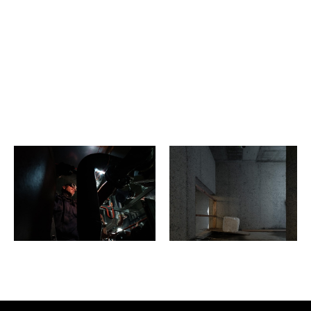
Rezervovat vstupenku
Rezervovat zdarma (člen*ka)