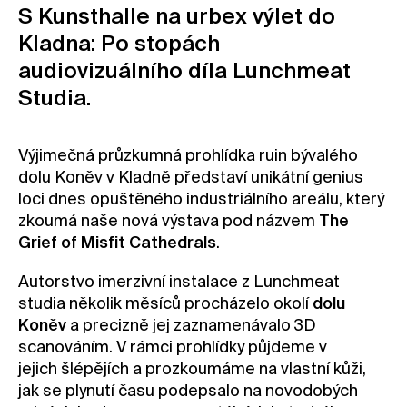
S Kunsthalle na urbex výlet do
Kontakt
Kladna: Po stopách
Novinky
audiovizuálního díla Lunchmeat
Pro média
Studia.
Pronájem prostor
Volné pozice
Výjimečná průzkumná prohlídka ruin bývalého
dolu Koněv v Kladně představí unikátní genius
loci dnes opuštěného industriálního areálu, který
zkoumá naše nová výstava pod názvem
The
Grief of Misfit Cathedrals
.
Autorstvo imerzivní instalace z Lunchmeat
studia několik měsíců procházelo okolí
dolu
Koněv
a precizně jej zaznamenávalo 3D
scanováním. V rámci prohlídky půjdeme v
jejich šlépějích a prozkoumáme na vlastní kůži,
jak se plynutí času podepsalo na novodobých