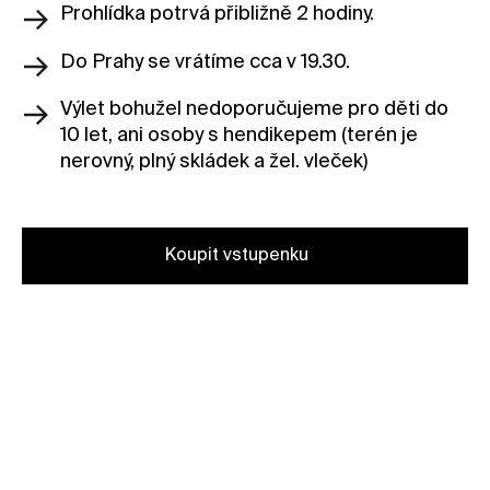
Prohlídka potrvá přibližně 2 hodiny.
Do Prahy se vrátíme cca v 19.30.
Výlet bohužel nedoporučujeme pro děti do
10 let, ani osoby s hendikepem (terén je
nerovný, plný skládek a žel. vleček)
Koupit vstupenku
1. vlna do 15/10: 500 Kč
2. vlna od 15/10: 600 Kč
Stát se členkou nebo členem