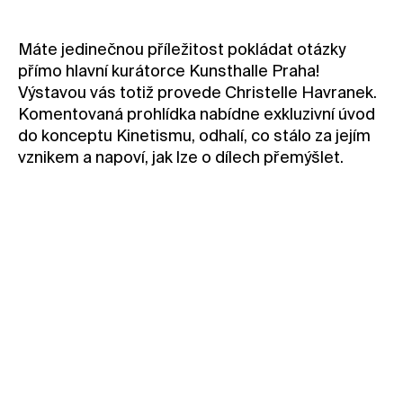
Kontakt
Máte jedinečnou příležitost pokládat otázky
Novinky
přímo hlavní kurátorce Kunsthalle Praha!
Pro média
Výstavou vás totiž provede Christelle Havranek.
Pronájem prostor
Komentovaná prohlídka nabídne exkluzivní úvod
do konceptu Kinetismu, odhalí, co stálo za jejím
Volné pozice
vznikem a napoví, jak lze o dílech přemýšlet.
Zvolená vstupenka také umožňuje vstup do
celé Kunsthalle Praha, od všech výstavních
prostor až po kavárnu s vyhlídkovou
terasou.
Komentovka bude vedena v angličtině.