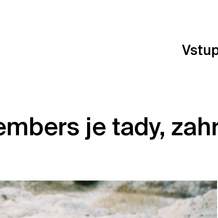
Vstu
mbers je tady, zah