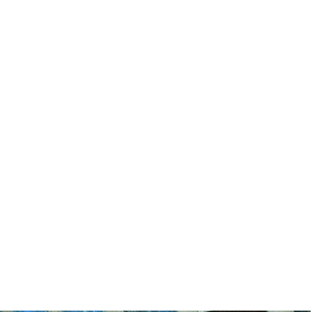
rma
 rok
a zdarma