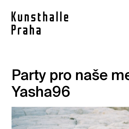
Kontakt
Party pro naše me
Novinky
Pro média
Yasha96
Pronájem prostor
Volné pozice