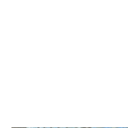
Rezervace zda
Členství na celý
Členství Junior*k