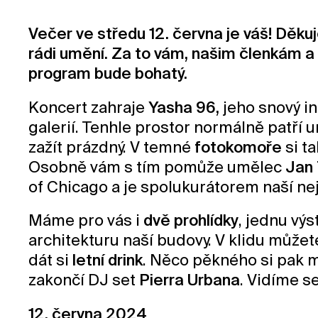
Večer ve středu 12. června je váš! Děku
rádi umění. Za to vám, našim členkám a 
program bude bohatý.
Koncert zahraje
Yasha 96,
jeho snový in
galerií. Tenhle prostor normálně patří 
zažít prázdný. V temné
fotokomoře
si t
Osobně vám s tím pomůže umělec
Jan 
of Chicago a je spolukurátorem naší ne
Máme pro vás i
dvě prohlídky
, jednu vý
architekturu naší budovy. V klidu můžet
dát si
letní drink
. Něco pěkného si pak 
zakončí DJ set
Pierra Urbana
. Vidíme se
12. června 2024