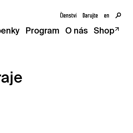
Členství
Darujte
en
cs
penky
Program
O nás
Shop
raje