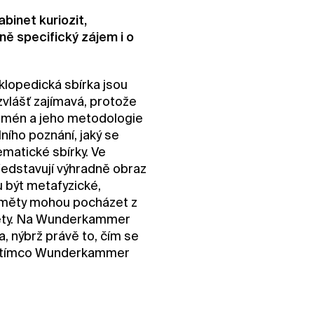
binet kuriozit,
ě specifický zájem i o
lopedická sbírka jsou
vlášť zajímavá, protože
nomén a jeho metodologie
lního poznání, jaký se
ematické sbírky. Ve
edstavují výhradně obraz
u být metafyzické,
dměty mohou pocházet z
dměty. Na Wunderkammer
, nýbrž právě to, čím se
í, zatímco Wunderkammer