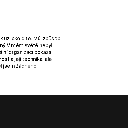
k už jako dítě. Můj způsob
aný. V mém světě nebyl
ální organizací dokázal
ost a její technika, ale
ěl jsem žádného