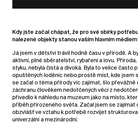
Kdy jste začal chápat, že pro své sbírky potřeb
nalezené objekty stanou vaším hlavním médiem
Já jsem v dětství trávil hodně času v přírodě. A by
aktivní, plné sběratelství, rybaření a lovu. Příroda
styku, nebyla čistá a divoká. Byla to velice často 
opuštěných loděnic nebo prostě míst, kde jsem si
se začal o téma přírody víc zajímat, šlo převážně 
záchranu člověkem nedotčených věcí z nedotčen
přivedlo k náhledu na muzeum jako na místo, které
příběh přirozeného světa. Začal jsem se zajímat o 
obzvlášť ve vztahu k potřebě rozvíjet strukturovan
univerzální a mezinárodní.