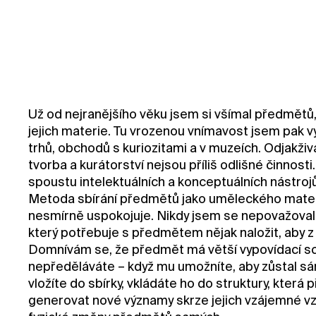
Už od nejranějšího věku jsem si všímal předmětů,
jejich materie. Tu vrozenou vnímavost jsem pak vy
trhů, obchodů s kuriozitami a v muzeích. Odjakživ
tvorba a kurátorství nejsou příliš odlišné činnosti
spoustu intelektuálních a konceptuálních nástrojů
Metoda sbírání předmětů jako uměleckého mate
nesmírně uspokojuje. Nikdy jsem se nepovažoval 
který potřebuje s předmětem nějak naložit, aby z 
Domnívám se, že předmět má větší vypovídací s
nepředěláváte – když mu umožníte, aby zůstal s
vložíte do sbírky, vkládáte ho do struktury, kte
generovat nové významy skrze jejich vzájemné vz