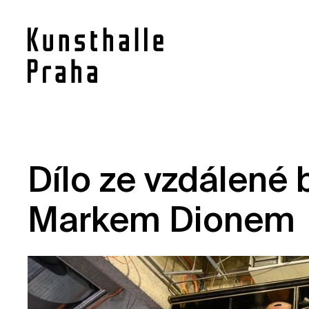
Kontakt
Dílo ze vzdálené
Novinky
Pro média
Markem Dionem
Pronájem prostor
Volné pozice