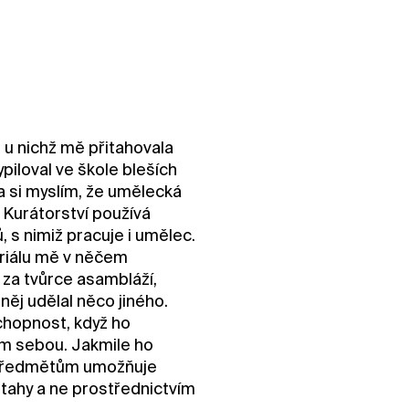
 u nichž mě přitahovala
piloval ve škole bleších
a si myslím, že umělecká
. Kurátorství používá
, s nimiž pracuje i umělec.
riálu mě v něčem
za tvůrce asambláží,
něj udělal něco jiného.
chopnost, když ho
ám sebou. Jakmile ho
rá předmětům umožňuje
tahy a ne prostřednictvím