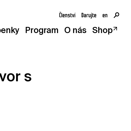
Členství
Darujte
en
cs
penky
Program
O nás
Shop
vor s