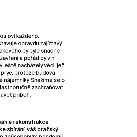
 osloví každého.
stavuje opravdu zajímavý
 takového by bylo snadné
zavření a pořád by v ní
y ještě nacházely věci, jež
 pryč, protože budova
iné nájemníky. Snažíme se o
 vlastnoručně zachraňovat,
rávět příběh.
ozsáhlé rekonstrukce
ke sbírání, váš pražský