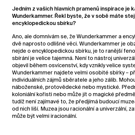
Jedním z vašich hlavních pramenů inspirace je ka
Wunderkammer. Řekl byste, že v sobě máte stejn
encyklopedickou sbírku?
Ano, ale domnívám se, že Wunderkammer a encyk
dvě naprosto odlišné věci. Wunderkammer je obz
nejde o encyklopedickou sbírku, je to ranější fe
sbírání je velice tajemná. Není to nástroj univerzá
objevil během osvícenství, kdy vznikly velice syst
Wunderkammer najdete velmi osobité sbírky – př
individuálních zájmů sběratele a jeho zálib. Moho
náboženské, protovědecké nebo mystické. Pře
koloniální kořisti nebo může jít o magické pře
tudíž není zajímavé to, že předjímá budoucí muzea
od nich liší. Muzea jsou racionální a univerzáln
může být velmi iracionální.