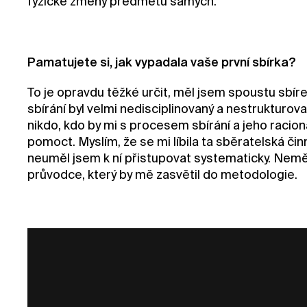
fyzické změny předmětů samých.
Pamatujete si, jak vypadala vaše první sbírka?
To je opravdu těžké určit, měl jsem spoustu sbíre
sbírání byl velmi nedisciplinovaný a nestrukturov
nikdo, kdo by mi s procesem sbírání a jeho racion
pomoct. Myslím, že se mi líbila ta sběratelská činn
neuměl jsem k ní přistupovat systematicky. Nem
průvodce, který by mě zasvětil do metodologie.