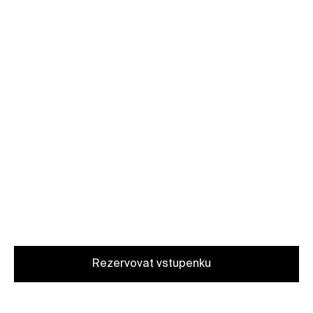
Zvolená vstupenka také umožňuje vstup do
celé Kunsthalle Praha, od všech výstavních
prostor až po kavárnu s vyhlídkovou
terasou.
Naše členky a členové si workshopy užívají
za zvýhodněnou cenu.
Workshop je vhodný pro dospělé i děti od 8
let (od 5 let s doprovodem rodičů).
Rezervovat vstupenku