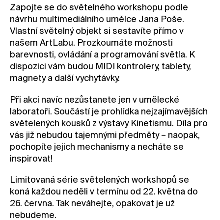
Zapojte se do světelného workshopu podle
Kontakt
návrhu multimediálního umělce Jana Poše.
Novinky
Vlastní světelný objekt si sestavíte přímo v
našem ArtLabu. Prozkoumáte možnosti
Pro média
barevnosti, ovládání a programování světla. K
Pronájem prostor
dispozici vám budou MIDI kontrolery, tablety,
Volné pozice
magnety a další vychytávky.
Při akci navíc nezůstanete jen v umělecké
laboratoři. Součástí je prohlídka nejzajímavějších
světelených kousků z výstavy Kinetismu. Díla pro
vás již nebudou tajemnými předměty – naopak,
pochopíte jejich mechanismy a necháte se
inspirovat!
Limitovaná série světelených workshopů se
koná každou neděli v termínu od 22. května do
26. června. Tak neváhejte, opakovat je už
nebudeme.