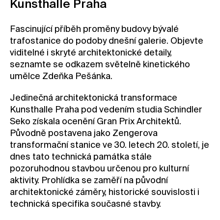
Kunsthalle Praha
Kontakt
Fascinující příběh proměny budovy bývalé
Novinky
trafostanice do podoby dnešní galerie. Objevte
Pro média
viditelné i skryté architektonické detaily,
Pronájem prostor
seznamte se odkazem světelně kinetického
umělce Zdeňka Pešánka.
Volné pozice
Jedinečná architektonická transformace
Kunsthalle Praha pod vedením studia Schindler
Seko získala ocenění Gran Prix Architektů.
Původně postavena jako Zengerova
transformační stanice ve 30. letech 20. století, je
dnes tato technická památka stále
pozoruhodnou stavbou určenou pro kulturní
aktivity. Prohlídka se zaměří na původní
architektonické záměry, historické souvislosti i
technická specifika současné stavby.