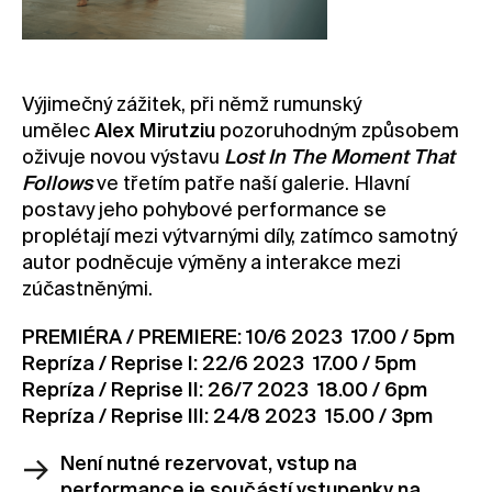
Kontakt
Novinky
Pro média
Výjimečný zážitek, při němž rumunský
umělec
Alex Mirutziu
pozoruhodným způsobem
Pronájem prostor
oživuje novou výstavu
Lost In The Moment That
Volné pozice
Follows
ve třetím patře naší galerie. Hlavní
postavy jeho pohybové performance se
proplétají mezi výtvarnými díly, zatímco samotný
autor podněcuje výměny a interakce mezi
zúčastněnými.
PREMIÉRA / PREMIERE: 10/6 2023 17.00 / 5pm
Repríza / Reprise I: 22/6 2023 17.00 / 5pm
Repríza / Reprise II: 26/7 2023 18.00 / 6pm
Repríza / Reprise III: 24/8 2023 15.00 / 3pm
Není nutné rezervovat, vstup na
performance je součástí vstupenky na