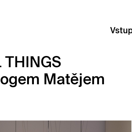
Vstu
L THINGS
ologem Matějem