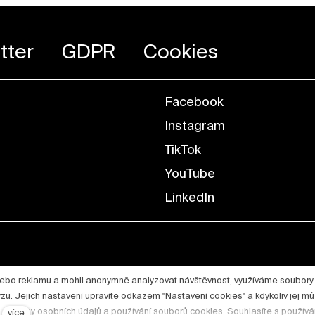
tter
GDPR
Cookies
Facebook
Instagram
TikTok
YouTube
LinkedIn
nebo reklamu a mohli anonymně analyzovat návštěvnost, využíváme soubory
lýzu. Jejich nastavení upravíte odkazem "Nastavení cookies" a kdykoliv jej m
 ochrany osobních údajů a používání souborů cookies. Souhlasíte s použív
více