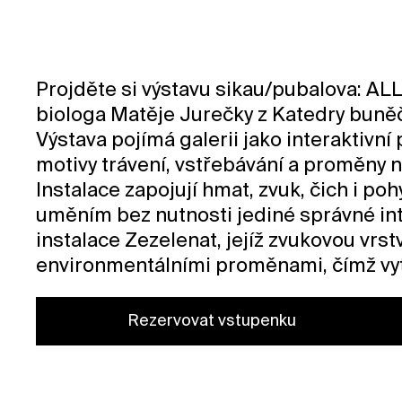
Projděte si výstavu sikau/pubalova: 
biologa Matěje Jurečky z Katedry buně
Výstava pojímá galerii jako interaktivní
motivy trávení, vstřebávání a proměny na
Instalace zapojují hmat, zvuk, čich i po
uměním bez nutnosti jediné správné int
instalace Zezelenat, jejíž zvukovou vrstv
environmentálními proměnami, čímž vytv
Rezervovat vstupenku