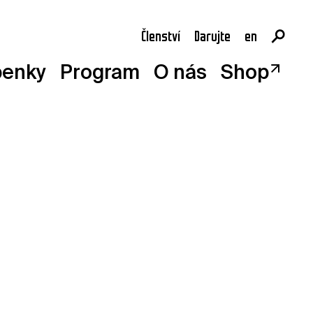
Členství
Darujte
en
cs
penky
Program
O nás
Shop