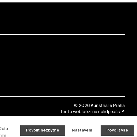
© 2026 Kunsthalle Praha
Tento web běží na
solidpixels.
ůžete
Povolit nezbytné
Nastavení
Povolit vše
áním