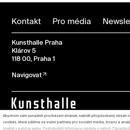
Kontakt
Pro média
Newsle
Kunsthalle Praha
Klárov 5
118 00, Praha 1
Navigovat
Abychom vám usnadnili procházení stránek, nabídli přizpůsobený obsah 
cookies, které sdílíme se svými partnery pro sociální média, inzerci a ana
změnit v patičce webu. Podrobnější informace najdete v našich Zásadách