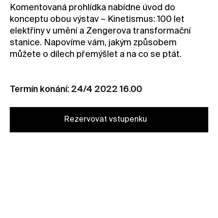
Komentovaná prohlídka nabídne úvod do
Kontakt
konceptu obou výstav – Kinetismus: 100 let
Novinky
elektřiny v umění a Zengerova transformační
stanice. Napovíme vám, jakým způsobem
Pro média
můžete o dílech přemýšlet a na co se ptát.
Pronájem prostor
Volné pozice
Termín konání: 24/4 2022 16.00
Rezervovat vstupenku
Rezervovat zdarma (člen*ka)