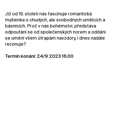
Kontakt
Již od 19. století nás fascinuje romantická
Novinky
myšlenka o chudých, ale svobodných umělcích a
Pro média
básnících. Proč v nás bohémství, představa
Pronájem prostor
odpoutání se od společenských norem a oddání
se umění všem útrapám navzdory, i dnes nadále
Volné pozice
rezonuje?
Termín konání: 24/9 2023 16.00
Rezervovat vstupenku
Rezervovat zdarma (člen*ka)
Staňte se členem nebo členkou