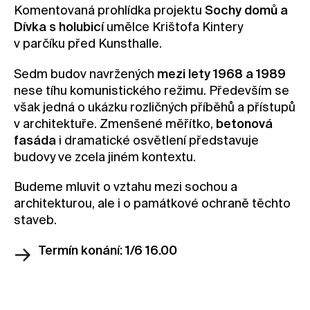
Komentovaná prohlídka projektu
Sochy domů a
Kontakt
Dívka s holubicí
umělce Krištofa Kintery
Novinky
v parčíku před Kunsthalle.
Pro média
Sedm budov navržených
mezi lety 1968 a 1989
Pronájem prostor
nese tíhu komunistického režimu. Především se
však jedná o ukázku rozličných příběhů a přístupů
Volné pozice
v architektuře. Zmenšené měřítko,
betonová
fasáda
i dramatické osvětlení představuje
budovy ve zcela jiném kontextu.
Budeme mluvit o vztahu mezi sochou a
architekturou, ale i o památkové ochraně těchto
staveb.
Termín konání: 1/6 16.00
Rezervovat vstupenku